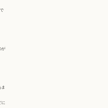
で
のが
あま
どに