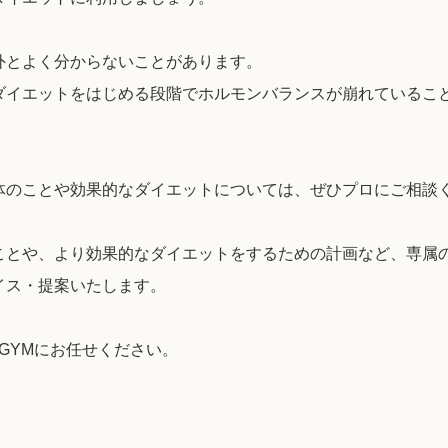
外とよく分からないことがあります。
ダイエットをはじめる段階でホルモンバランスが崩れているこ
体のことや効果的なダイエットについては、ぜひプロにご相談
ことや、より効果的なダイエットをするための計画など、専属
イス・提案いたします。
 GYMにお任せください。