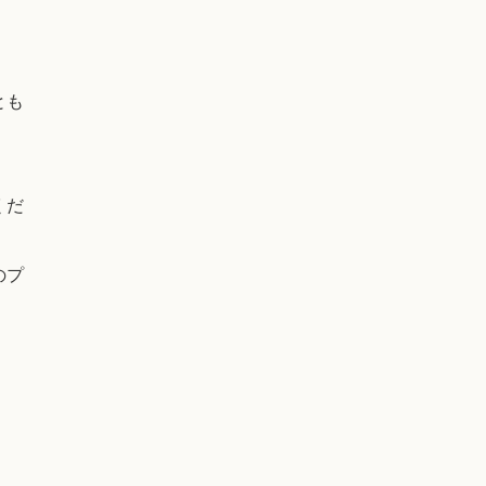
とも
くだ
のプ