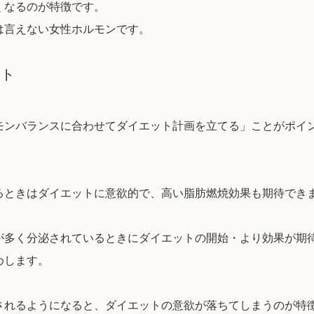
くなるのが特徴です。
は言えない女性ホルモンです。
ント
モンバランスに合わせてダイエット計画を立てる」ことがポイ
るときはダイエットに意欲的で、高い脂肪燃焼効果も期待でき
が多く分泌されているときにダイエットの開始・より効果が期
めします。
されるようになると、ダイエットの意欲が落ちてしまうのが特