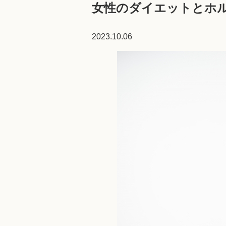
女性のダイエットとホ
2023.10.06