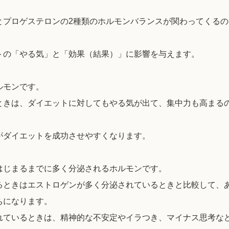
とプロゲステロンの2種類のホルモンバランスが関わってくるの
トの「やる気」と「効果（結果）」に影響を与えます。
ルモンです。
ときは、ダイエットに対してもやる気が出て、集中力も高まる
がダイエットを成功させやすくなります。
はじまるまでに多く分泌されるホルモンです。
るときはエストロゲンが多く分泌されているときと比較して、
ちになります。
れているときは、精神的な不安定やイラつき、マイナス思考な