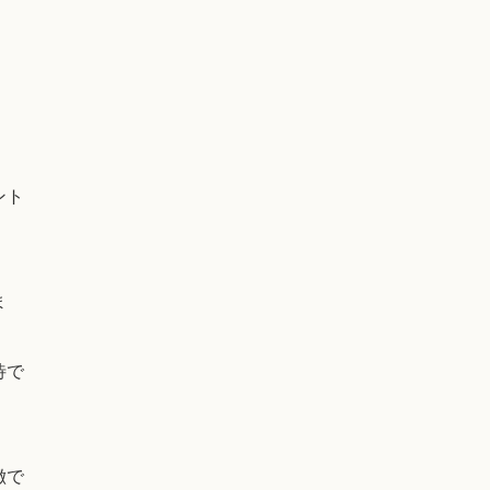
ント
ま
待で
徴で