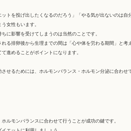
エットを投げ出したくなるのだろう」「やる気が出ないのは自
まう女性もいます。
持ちに影響を受けてしまうのは当然のことです。
される排卵後から生理までの間は「心や体を労わる期間」と考
てて進めることがポイントになります。
功させるためには、ホルモンバランス・ホルモン分泌に合わせ
・ホルモンバランスに合わせて行うことが成功の鍵です。
ダイエットに利用しましょう。