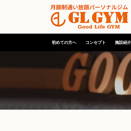
初めての方へ
コンセプト
施設紹